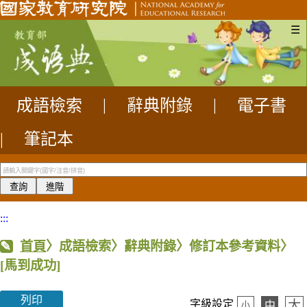
☰
成語檢索
|
辭典附錄
|
電子書
|
筆記本
:::
首頁
〉成語檢索〉辭典附錄〉修訂本參考資料〉
[馬到成功]
列印
大
字級設定
中
小