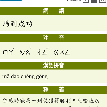
詞 語
馬到成功
注 音
ˇ
ˋ
ˊ
ㄇㄚ
ㄉㄠ
ㄔㄥ
ㄍㄨㄥ
漢語拼音
mǎ dào chéng gōng
釋 義
征戰時戰馬一到便獲得勝利。比喻成功