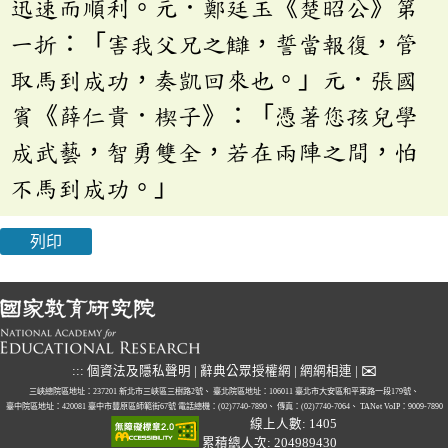
迅速而順利。元．鄭廷玉《楚昭公》第
一折：「害我父兄之讎，誓當報復，管
取馬到成功，奏凱回來也。」元．張國
賓《薛仁貴．楔子》：「憑著您孩兒學
成武藝，智勇雙全，若在兩陣之間，怕
不馬到成功。」
列印
✉
:::
個資法及隱私聲明
|
辭典公眾授權網
|
網網相連
|
三峽總院區地址：237201 新北市三峽區三樹路2號、
臺北院區地址：106011 臺北市大安區和平東路一段179號、
臺中院區地址：420081 臺中市豐原區師範街67號
電話總機：(02)7740-7890、
傳真：(02)7740-7064、
TANet VoIP：9009-7890
線上人數: 1405
累積總人次: 204989430