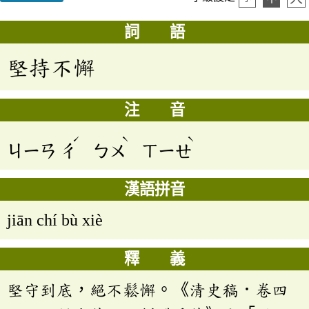
詞 語
堅持不懈
注 音
ˊ
ˋ
ˋ
ㄐㄧㄢ
ㄔ
ㄅㄨ
ㄒㄧㄝ
漢語拼音
jiān chí bù xiè
釋 義
堅守到底，絕不鬆懈。《清史稿．卷四