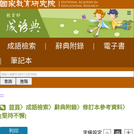
☰
成語檢索
|
辭典附錄
|
電子書
|
筆記本
:::
首頁
〉成語檢索〉辭典附錄〉修訂本參考資料〉
[堅持不懈]
列印
大
字級設定
中
小