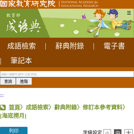
☰
成語檢索
|
辭典附錄
|
電子書
|
筆記本
:::
首頁
〉成語檢索〉辭典附錄〉修訂本參考資料〉
[海底撈月]
列印
大
字級設定
中
小