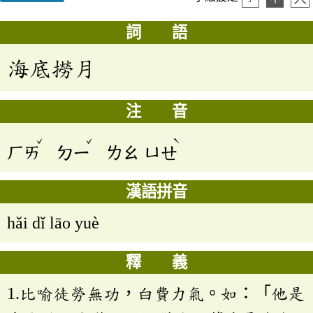
詞 語
海底撈月
注 音
ˇ
ˇ
ˋ
ㄏㄞ
ㄉㄧ
ㄌㄠ
ㄩㄝ
漢語拼音
hǎi dǐ lāo yuè
釋 義
1.比喻徒勞無功，白費力氣。如：「他是