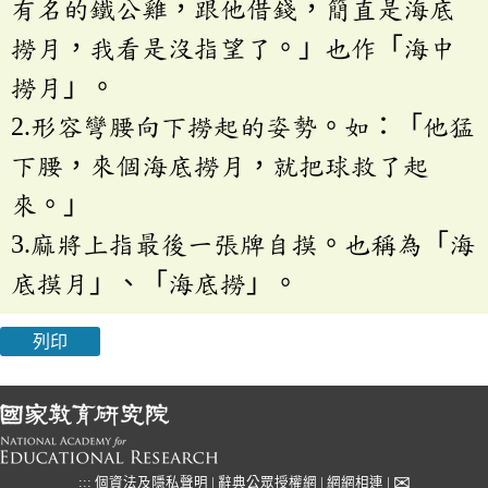
有名的鐵公雞，跟他借錢，簡直是海底
撈月，我看是沒指望了。」也作「海中
撈月」。
2.形容彎腰向下撈起的姿勢。如：「他猛
下腰，來個海底撈月，就把球救了起
來。」
3.麻將上指最後一張牌自摸。也稱為「海
底摸月」、「海底撈」。
列印
✉
:::
個資法及隱私聲明
|
辭典公眾授權網
|
網網相連
|