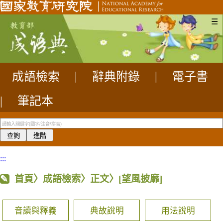
☰
成語檢索
|
辭典附錄
|
電子書
|
筆記本
:::
首頁
〉成語檢索〉正文〉
[望風披靡]
音讀與釋義
典故說明
用法說明