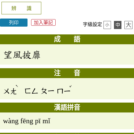
辨 識
列印
加入筆記
大
字級設定
中
小
成 語
望風披靡
注 音
ˋ
ˇ
ㄨㄤ
ㄈㄥ
ㄆㄧ
ㄇㄧ
漢語拼音
wàng fēng pī mǐ