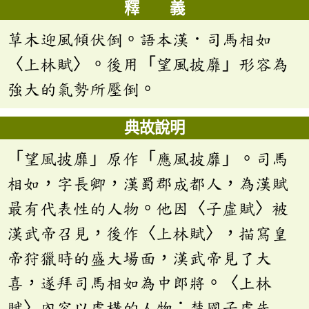
釋 義
草木迎風傾伏倒。語本漢．司馬相如
〈上林賦〉。後用「望風披靡」形容為
強大的氣勢所壓倒。
典故說明
「望風披靡」原作「應風披靡」。司馬
相如，字長卿，漢蜀郡成都人，為漢賦
最有代表性的人物。他因〈子虛賦〉被
漢武帝召見，後作〈上林賦〉，描寫皇
帝狩獵時的盛大場面，漢武帝見了大
喜，遂拜司馬相如為中郎將。〈上林
賦〉內容以虛構的人物：楚國子虛先