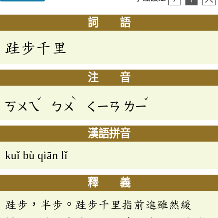
詞 語
跬步千里
注 音
ˇ
ˋ
ˇ
ㄎㄨㄟ
ㄅㄨ
ㄑㄧㄢ
ㄌㄧ
漢語拼音
kuǐ bù qiān lǐ
釋 義
跬步，半步。跬步千里指前進雖然緩