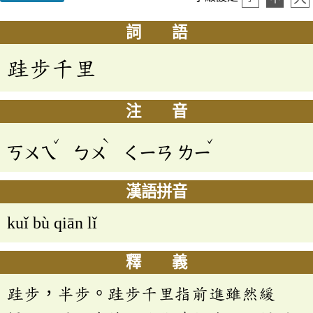
詞 語
跬步千里
注 音
ˇ
ˋ
ˇ
ㄎㄨㄟ
ㄅㄨ
ㄑㄧㄢ
ㄌㄧ
漢語拼音
kuǐ bù qiān lǐ
釋 義
跬步，半步。跬步千里指前進雖然緩