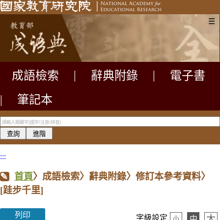
☰
成語檢索
|
辭典附錄
|
電子書
|
筆記本
:::
首頁
〉成語檢索〉辭典附錄〉修訂本參考資料〉
[跬步千里]
列印
大
字級設定
中
小