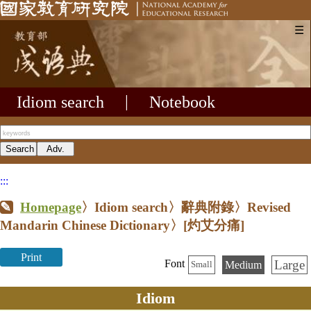
☰
Idiom search
|
Notebook
:::
Homepage
〉Idiom search〉辭典附錄〉Revised
Mandarin Chinese Dictionary〉
[灼艾分痛]
Print
Large
Font
Medium
Small
Idiom