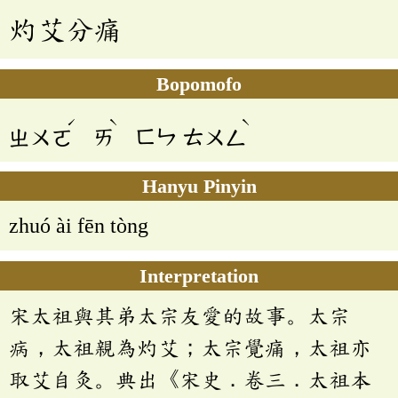
灼艾分痛
Bopomofo
ˊ
ˋ
ˋ
ㄓㄨㄛ
ㄞ
ㄈㄣ
ㄊㄨㄥ
Hanyu Pinyin
zhuó ài fēn tòng
Interpretation
宋太祖與其弟太宗友愛的故事。太宗
病，太祖親為灼艾；太宗覺痛，太祖亦
取艾自灸。典出《宋史．卷三．太祖本