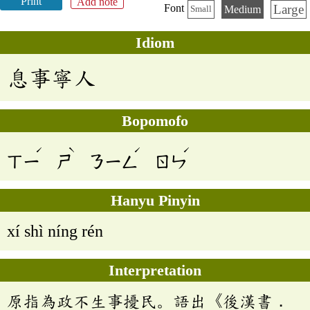
Print
Add note
Large
Font
Medium
Small
Idiom
息事寧人
Bopomofo
ˊ
ˋ
ˊ
ˊ
ㄒㄧ
ㄕ
ㄋㄧㄥ
ㄖㄣ
Hanyu Pinyin
xí shì níng rén
Interpretation
原指為政不生事擾民。語出《後漢書．