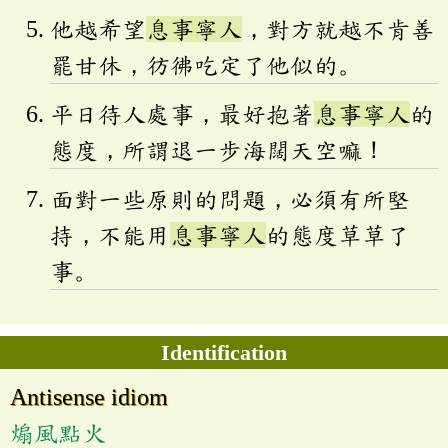
他越希望
息事寧人
，對方就越不肯善
罷甘休，彷彿吃定了他似的。
平日待人處事，最好抱著
息事寧人
的
態度，所謂退一步海闊天空嘛！
面對一些原則的問題，必須有所堅
持，不能用
息事寧人
的態度草草了
事。
Identification
Antisense idiom
煽風點火