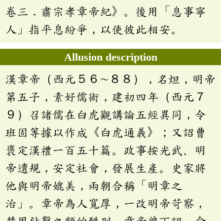
卷三．肅宗孝章帝紀》。後用「息事寧
人」指平息紛爭，以使彼此相安。
Allusion description
漢章帝（西元５６∼８８），名炟，明帝
第五子，素好儒術，建初四年（西元７
９）召諸儒在白虎觀講論五經異同，令
班固等據以作成《白虎通義》；又詔曹
褒定漢禮一百五十篇。政事按光武、明
帝遺規，安定社會，發展生產。史家將
他與明帝媲美，兩朝合稱「明章之
治」。章帝為人寬厚，一改明帝苛察，