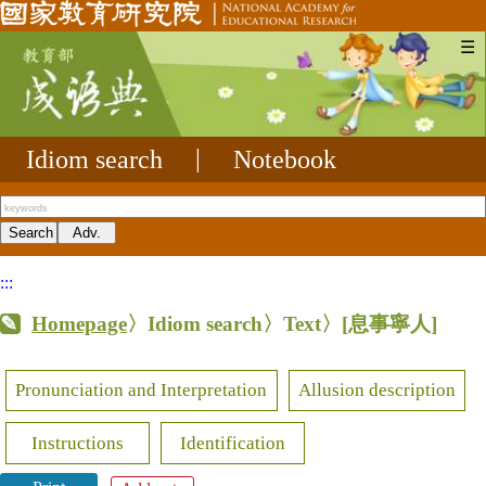
☰
Idiom search
|
Notebook
:::
Homepage
〉Idiom search〉Text〉
[息事寧人]
Pronunciation and Interpretation
Allusion description
Instructions
Identification