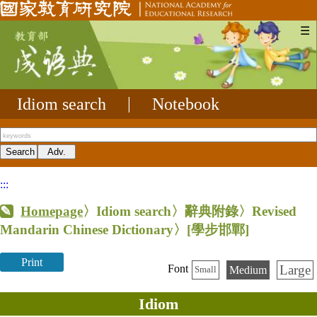
☰
Idiom search
|
Notebook
:::
Homepage
〉Idiom search〉辭典附錄〉Revised
Mandarin Chinese Dictionary〉
[學步邯鄲]
Print
Large
Font
Medium
Small
Idiom