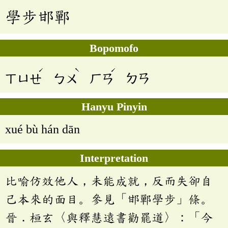
學步邯鄲
Bopomofo
ˊ
ˋ
ˊ
ㄒㄩㄝ
ㄅㄨ
ㄏㄢ
ㄉㄢ
Hanyu Pinyin
xué bù hán dān
Interpretation
比喻仿效他人，未能成就，反而失卻自
己本來的面目。參見「邯鄲學步」條。
晉．桓玄〈與釋慧遠書勸罷道〉：「今