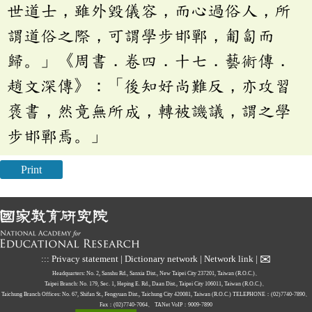
世道士，雖外毀儀容，而心過俗人，所
謂道俗之際，可謂學步邯鄲，匍匐而
歸。」《周書．卷四．十七．藝術傳．
趙文深傳》：「後知好尚難反，亦攻習
褒書，然竟無所成，轉被譏議，謂之學
步邯鄲焉。」
Print
✉
:::
Privacy statement
|
Dictionary network
|
Network link
|
Headquarters: No. 2, Sanshu Rd., Sanxia Dist., New Taipei City 237201, Taiwan (R.O.C.)、
Taipei Branch: No. 179, Sec. 1, Heping E. Rd., Daan Dist., Taipei City 106011, Taiwan (R.O.C.)、
Taichung Branch Offices: No. 67, Shifan St., Fengyuan Dist., Taichung City 420081, Taiwan (R.O.C.)
TELEPHONE：(02)7740-7890、
Fax：(02)7740-7064、
TANet VoIP：9009-7890