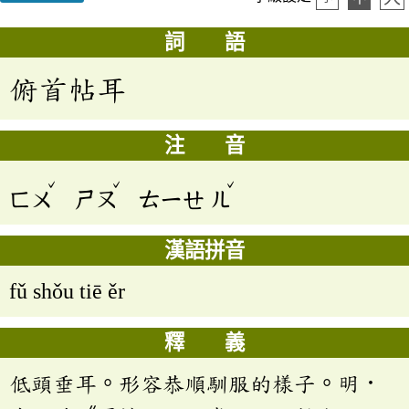
詞 語
俯首帖耳
注 音
ˇ
ˇ
ˇ
ㄈㄨ
ㄕㄡ
ㄊㄧㄝ
ㄦ
漢語拼音
fǔ shǒu tiē ěr
釋 義
低頭垂耳。形容恭順馴服的樣子。明．