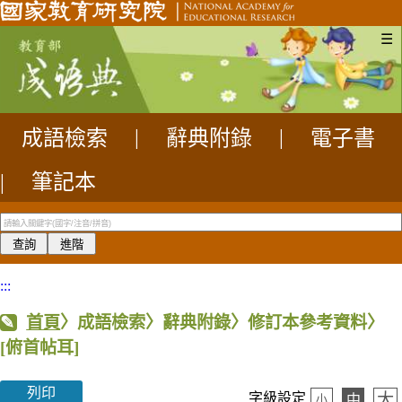
☰
成語檢索
|
辭典附錄
|
電子書
|
筆記本
:::
首頁
〉成語檢索〉辭典附錄〉修訂本參考資料〉
[俯首帖耳]
列印
大
字級設定
中
小