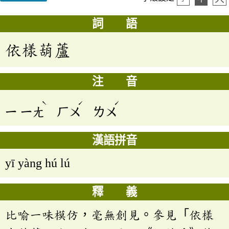
詞 語
依樣葫蘆
注 音
ˋ
ˊ
ˊ
ㄧ
ㄧㄤ
ㄏㄨ
ㄌㄨ
漢語拼音
yī yàng hú lú
釋 義
比喻一味模仿，毫無創見。參見「依樣