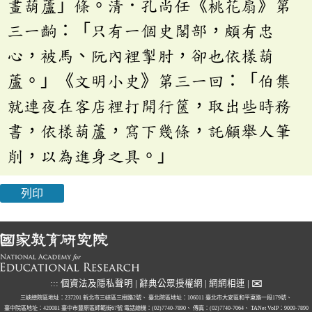
畫葫蘆」條。清．孔尚任《桃花扇》第
三一齣：「只有一個史閣部，頗有忠
心，被馬、阮內裡掣肘，卻也依樣葫
蘆。」《文明小史》第三一回：「伯集
就連夜在客店裡打開行篋，取出些時務
書，依樣葫蘆，寫下幾條，託顧舉人筆
削，以為進身之具。」
列印
✉
:::
個資法及隱私聲明
|
辭典公眾授權網
|
網網相連
|
三峽總院區地址：237201 新北市三峽區三樹路2號、
臺北院區地址：106011 臺北市大安區和平東路一段179號、
臺中院區地址：420081 臺中市豐原區師範街67號
電話總機：(02)7740-7890、
傳真：(02)7740-7064、
TANet VoIP：9009-7890