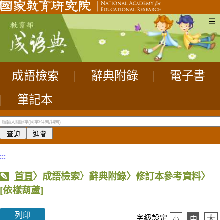
☰
成語檢索
|
辭典附錄
|
電子書
|
筆記本
:::
首頁
〉成語檢索〉辭典附錄〉修訂本參考資料〉
[依樣葫蘆]
列印
大
字級設定
中
小