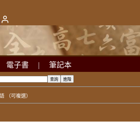
版
電子書
|
筆記本
語
（可複選）