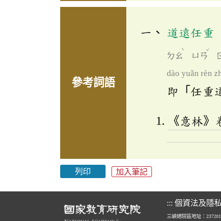
道遠任重
ˋ
ˇ
ㄉㄠ
ㄩㄢ
dào yuǎn rèn z
參考詞語
即「任重
《意林》
列印
加入筆記
:::
個資法及隱
三峽總院區地址：23720