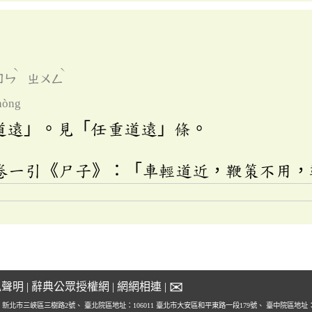
ˋ
ˋ
ㄖㄣ
ㄓㄨㄥ
hòng
道遠」。見「任重道遠」條。
卷一引《尸子》：「車輕道近，鞭策不用，
✉
私聲明
|
辭典公眾授權網
|
網網相連
|
1 新北市三峽區三樹路2號、
臺北院區地址：106011 臺北市大安區和平東路一段179號、
臺中院區地址：4