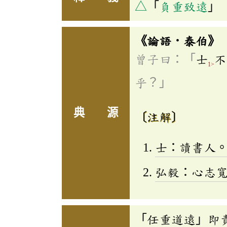
△
「
負重致遠
」
《論語．泰伯》
曾子曰：「
士
不
1>
乎？」
典 源
〔注解〕
士：讀書人
弘毅：心志
「任重道遠」即