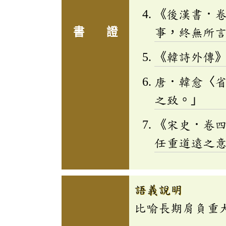
《後漢書．
書 證
事，終無所
《韓詩外傳
唐．韓愈〈
之致。」
《宋史．卷
任重道遠之
語義說明
比喻長期肩負重