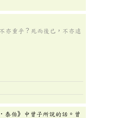
不亦重乎？死而後已，不亦遠
．泰伯》中曾子所說的話。曾