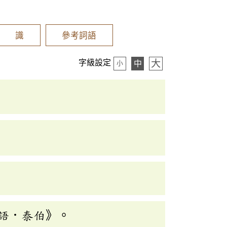
辨 識
參考詞語
大
字級設定
中
小
語．泰伯》。