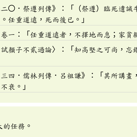
卷二〇．祭遵列傳》：「（祭遵）臨死遺誡
言。任重道遠，死而後已。」
》卷一：「任重道遠者，不擇地而息；家貧
省試顏子不貳過論〉：「知高堅之可尚，忘
四三四．儒林列傳．呂祖謙》：「其所講畫
意不衰。」
大的任務。