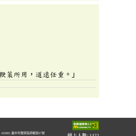
鞭策所用，道遠任重。」
20081 臺中市豐原區師範街67號
線上人數: 1422