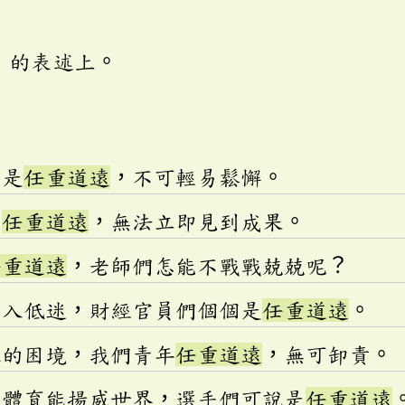
」的表述上。
仍是
任重道遠
，不可輕易鬆懈。
作
任重道遠
，無法立即見到成果。
任重道遠
，老師們怎能不戰戰兢兢呢？
陷入低迷，財經官員們個個是
任重道遠
。
家的困境，我們青年
任重道遠
，無可卸責。
的體育能揚威世界，選手們可說是
任重道遠