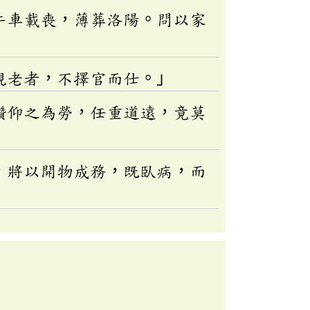
牛車載喪，薄葬洛陽。問以家
親老者，不擇官而仕。」
鑽仰之為勞，任重道遠，竟莫
，將以開物成務，既臥病，而