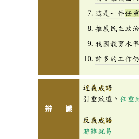
這是一件
任
推展民主政
我國教育水
許多的工作
近義成語
引重致遠、
任重
辨 識
反義成語
避難就易