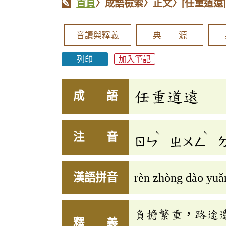
首頁
〉成語檢索〉正文〉
[任重道遠
音讀與釋義
典 源
列印
加入筆記
任重道遠
成 語
ˋ
ˋ
注 音
ㄖㄣ
ㄓㄨㄥ
漢語拼音
rèn zhòng dào yuǎ
負擔繁重，路途
釋 義