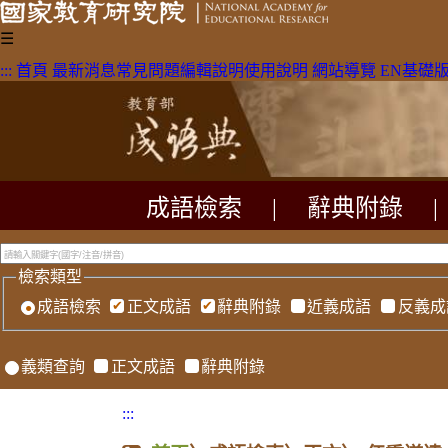
☰
:::
首頁
最新消息
常見問題
編輯說明
使用說明
網站導覽
EN
基礎
成語檢索
|
辭典附錄
|
檢索類型
成語檢索
正文成語
辭典附錄
近義成語
反義成
義類查詢
正文成語
辭典附錄
:::