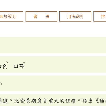
]
典故說明
書 證
用法說明
ˋ
ˇ
ㄉㄠ
ㄩㄢ
n
遙遠。比喻長期肩負重大的任務。語出《論