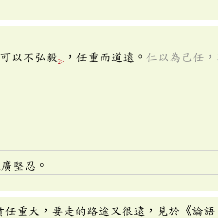
可以不弘毅
，任重而道遠。
仁以為己任，
2>
。
寬廣堅忍。
責任重大，要走的路途又很遠，見於《論語