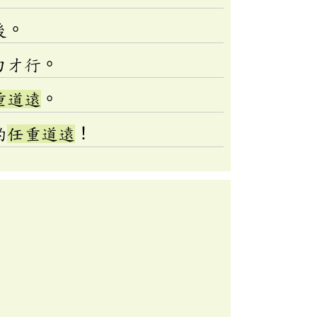
後。
力才行。
重道遠
。
的
任重道遠
！