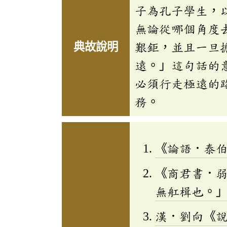
子為孔子學生，
無論從哪個角度
典故說明
艱鉅，並且一旦
遠。」這句話的
必須行走極遠的
務。
《論語．泰
《商君書．
無舡楫也。
漢．劉向《