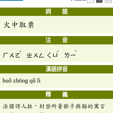
詞 語
火中取栗
注 音
ˇ
ˇ
ˋ
ㄏㄨㄛ
ㄓㄨㄥ
ㄑㄩ
ㄌㄧ
漢語拼音
huǒ zhōng qǔ lì
釋 義
法國詩人拉．封登所著猴子與貓的寓言