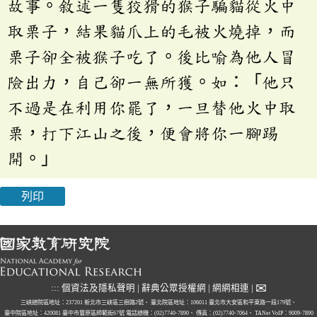
故事。敘述一隻狡猾的猴子騙貓從火中
取栗子，結果貓爪上的毛被火燒掉，而
栗子卻全被猴子吃了。後比喻為他人冒
險出力，自己卻一無所獲。如：「他只
不過是在利用你罷了，一旦替他火中取
栗，打下江山之後，便會將你一腳踢
開。」
列印
✉
:::
個資法及隱私聲明
|
辭典公眾授權網
|
網網相連
|
三峽總院區地址：237201 新北市三峽區三樹路2號、
臺北院區地址：106011 臺北市大安區和平東路一段179號、
臺中院區地址：420081 臺中市豐原區師範街67號
電話總機：(02)7740-7890、
傳真：(02)7740-7064、
TANet VoIP：9009-7890