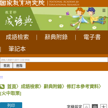
☰
成語檢索
|
辭典附錄
|
電子書
|
筆記本
:::
首頁
〉成語檢索〉辭典附錄〉修訂本參考資料〉
[火中取栗]
列印
大
字級設定
中
小