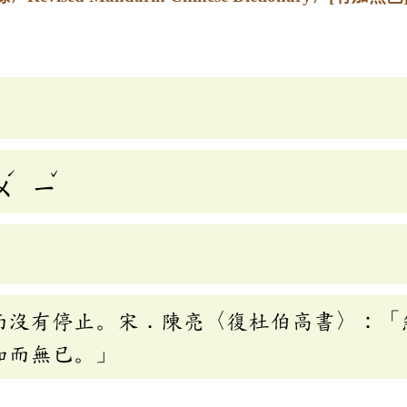
ˊ
ˇ
ㄨ
ㄧ
而沒有停止。宋．陳亮〈復杜伯高書〉：「
加而無已。」