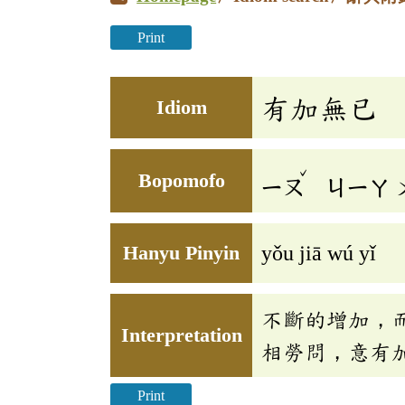
Print
有加無已
Idiom
ˇ
Bopomofo
ㄧㄡ
ㄐㄧㄚ
Hanyu Pinyin
yǒu jiā wú yǐ
不斷的增加，
Interpretation
相勞問，意有
Print