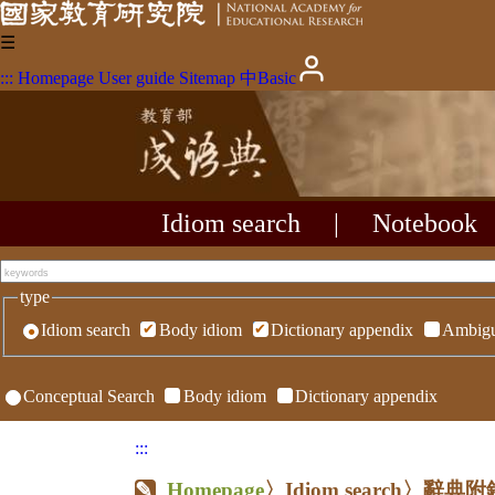
☰
:::
Homepage
User guide
Sitemap
中
Basic
Idiom search
|
Notebook
type
Idiom search
Body idiom
Dictionary appendix
Ambigu
Conceptual Search
Body idiom
Dictionary appendix
:::
Homepage
〉Idiom search〉辭典附錄〉R