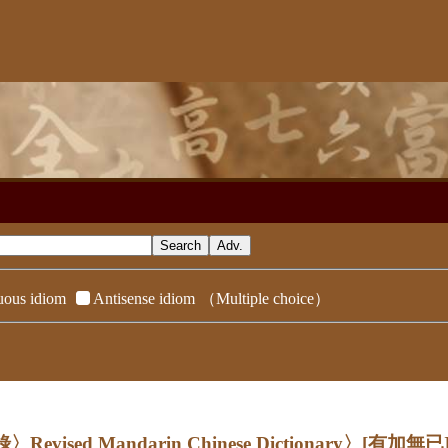
ous idiom
Antisense idiom
（Multiple choice）
evised Mandarin Chinese Dictionary〉
[有加無已