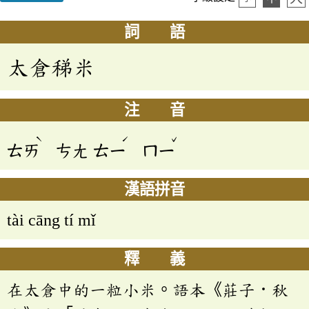
詞 語
太倉稊米
注 音
ˋ
ˊ
ˇ
ㄊㄞ
ㄘㄤ
ㄊㄧ
ㄇㄧ
漢語拼音
tài cāng tí mǐ
釋 義
在太倉中的一粒小米。語本《莊子．秋