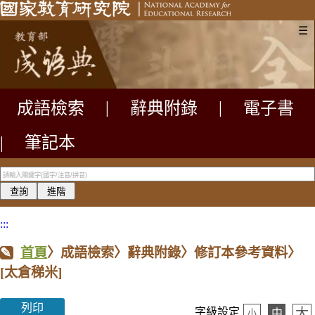
☰
成語檢索
|
辭典附錄
|
電子書
|
筆記本
:::
首頁
〉成語檢索〉辭典附錄〉修訂本參考資料〉
[太倉稊米]
列印
大
字級設定
中
小