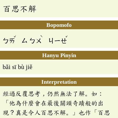
百思不解
Bopomofo
ˇ
ˋ
ˇ
ㄅㄞ
ㄙ
ㄅㄨ
ㄐㄧㄝ
Hanyu Pinyin
bǎi sī bù jiě
Interpretation
經過反覆思考，仍然無法了解。如：
「他為什麼會在最後關頭奇蹟般的出
現？真是令人百思不解。」也作「百思