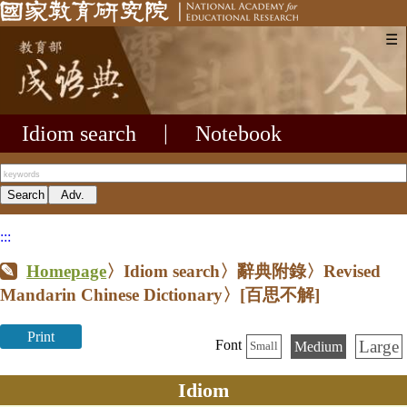
☰
Idiom search
|
Notebook
:::
Homepage
〉Idiom search〉辭典附錄〉Revised
Mandarin Chinese Dictionary〉
[百思不解]
Print
Large
Font
Medium
Small
Idiom