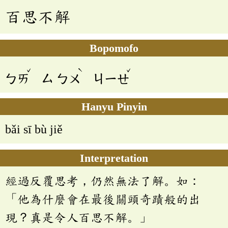
百思不解
Bopomofo
ˇ
ˋ
ˇ
ㄅㄞ
ㄙ
ㄅㄨ
ㄐㄧㄝ
Hanyu Pinyin
bǎi sī bù jiě
Interpretation
經過反覆思考，仍然無法了解。如：
「他為什麼會在最後關頭奇蹟般的出
現？真是令人百思不解。」