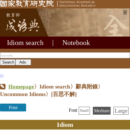
☰
Idiom search
|
Notebook
:::
Homepage
〉Idiom search〉辭典附錄〉
Uncommon Idioms〉
[百思不解]
Print
Large
Font
Medium
Small
Idiom