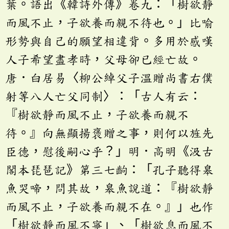
葉。語出《韓詩外傳》卷九：「樹欲靜
而風不止，子欲養而親不待也。」比喻
形勢與自己的願望相違背。多用於感嘆
人子希望盡孝時，父母卻已經亡故。
唐．白居易〈柳公綽父子溫贈尚書右僕
射等八人亡父同制〉：「古人有云：
『樹欲靜而風不止，子欲養而親不
待。』向無顯揚褒贈之事，則何以旌先
臣德，慰後嗣心乎？」明．高明《汲古
閣本琵琶記》第三七齣：「孔子聽得皋
魚哭啼，問其故，皋魚說道：『樹欲靜
而風不止，子欲養而親不在。』」也作
「樹欲靜而風不寧」、「樹欲息而風不