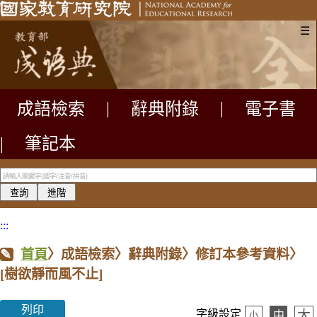
☰
成語檢索
|
辭典附錄
|
電子書
|
筆記本
:::
首頁
〉成語檢索〉辭典附錄〉修訂本參考資料〉
[樹欲靜而風不止]
列印
大
字級設定
中
小