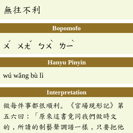
無往不利
Bopomofo
ˊ
ˇ
ˋ
ˋ
ㄨ
ㄨㄤ
ㄅㄨ
ㄌㄧ
Hanyu Pinyin
wú wǎng bù lì
Interpretation
做每件事都很順利。《官場現形記》第
五六回：「原來這書竟同我們做時文
的，所讀的制藝聲調譜一樣，只要把他