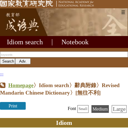
☰
Idiom search
|
Notebook
:::
Homepage
〉Idiom search〉辭典附錄〉Revised
Mandarin Chinese Dictionary〉
[無往不利]
Print
Large
Font
Medium
Small
Idiom