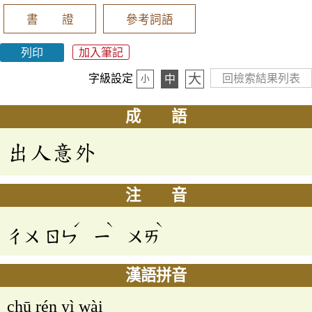
書 證
參考詞語
列印
加入筆記
大
字級設定
回檢索結果列表
中
小
成 語
出人意外
注 音
ˊ
ˋ
ˋ
ㄔㄨ
ㄖㄣ
ㄧ
ㄨㄞ
漢語拼音
chū rén yì wài