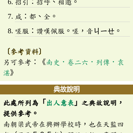
招引：招呼、相邀。
咸：都、全。
嗟服：讚嘆佩服。嗟，音
ㄐㄧㄝ
。
〔參考資料〕
另可參考：《
南史．卷二六．列傳．袁
湛
》
典故說明
此處所列為「
出人意表
」之典故說明，
提供參考。
南朝梁武帝在興辦學校時，也在天監四