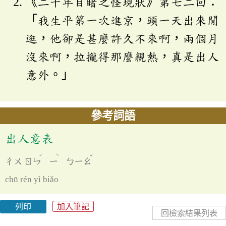
《二十年目睹之怪現狀》第七二回：
「我生平第一次進京，頭一天出來閒
逛，他卻是甚麼許久不來啊，兩個月
沒來啊，拉攏得那麼親熱，真是出人
意外。」
參考詞語
出人意表
ˊ
ˋ
ˇ
ㄔㄨ
ㄖㄣ
ㄧ
ㄅㄧㄠ
chū rén yì biǎo
列印
加入筆記
回檢索結果列表