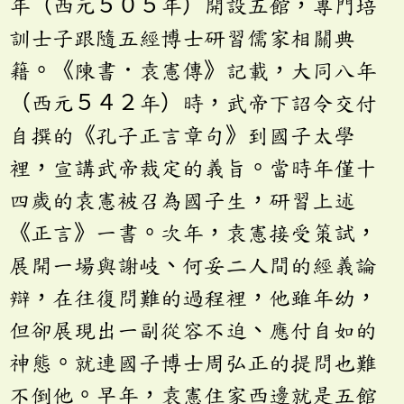
年（西元５０５年）開設五館，專門培
訓士子跟隨五經博士研習儒家相關典
籍。《陳書．袁憲傳》記載，大同八年
（西元５４２年）時，武帝下詔令交付
自撰的《孔子正言章句》到國子太學
裡，宣講武帝裁定的義旨。當時年僅十
四歲的袁憲被召為國子生，研習上述
《正言》一書。次年，袁憲接受策試，
展開一場與謝岐、何妥二人間的經義論
辯，在往復問難的過程裡，他雖年幼，
但卻展現出一副從容不迫、應付自如的
神態。就連國子博士周弘正的提問也難
不倒他。早年，袁憲住家西邊就是五館