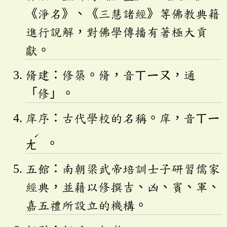
《淨名》、《三慧諸經》等佛教典籍
進行說解，對佛學傳播有著極大貢
獻。
脩建：修築。脩，音
ㄒㄧㄡ
，通
「修」。
庠序：古代學校的名稱。庠，音
ㄒㄧ
ˊ
ㄤ
。
五館：南朝梁武帝培訓士子研習儒家
經典，並藉以修撰吉、凶、賓、軍、
嘉五禮所設立的機構。