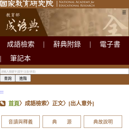
☰
成語檢索
|
辭典附錄
|
電子書
|
筆記本
:::
首頁
〉成語檢索〉正文〉
[出人意外]
音讀與釋義
典 源
典故說明