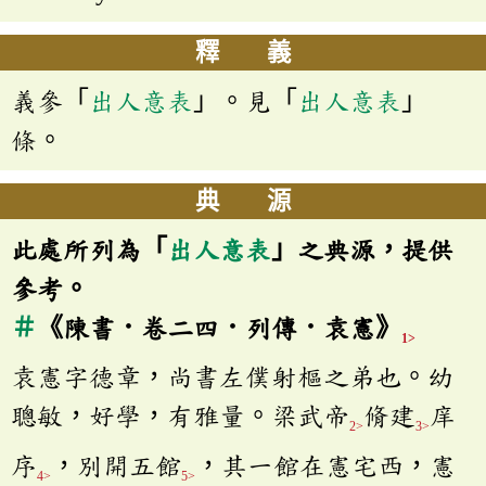
釋 義
義參「
出人意表
」。見「
出人意表
」
條。
典 源
此處所列為「
出人意表
」之典源，提供
參考。
＃
《陳書．卷二四．列傳．袁憲》
1>
袁憲字德章，尚書左僕射樞之弟也。幼
聰敏，好學，有雅量。梁武帝
脩建
庠
2>
3>
序
，別開五館
，其一館在憲宅西，憲
4>
5>