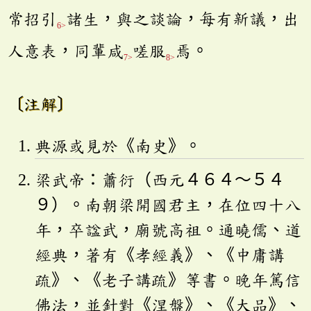
常招引
諸生，與之談論，每有新議，出
6>
人意表，同輩咸
嗟服
焉。
7>
8>
〔注解〕
典源或見於《南史》。
梁武帝：蕭衍（西元４６４～５４
９）。南朝梁開國君主，在位四十八
年，卒諡武，廟號高祖。通曉儒、道
經典，著有《孝經義》、《中庸講
疏》、《老子講疏》等書。晚年篤信
佛法，並針對《涅盤》、《大品》、