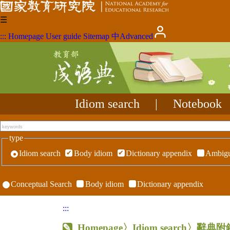
☰
:::
Homepage
User guide
Sitemap
中
Advanced
Idiom search
|
Notebook
type
Idiom search
Body idiom
Dictionary appendix
Ambigu
Conceptual Search
Body idiom
Dictionary appendix
:::
Homepage
〉Idiom search〉辭典附錄〉R