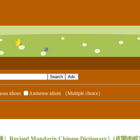
ous idiom
Antisense idiom
（Multiple choice）
evised Mandarin Chinese Dictionary〉
[皮開肉綻