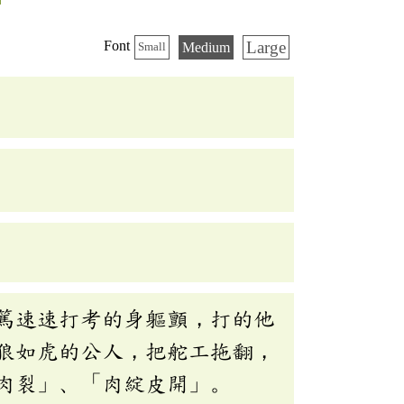
Large
Font
Medium
Small
篤速速打考的身軀顫，打的他
狼如虎的公人，把舵工拖翻，
肉裂」、「肉綻皮開」。