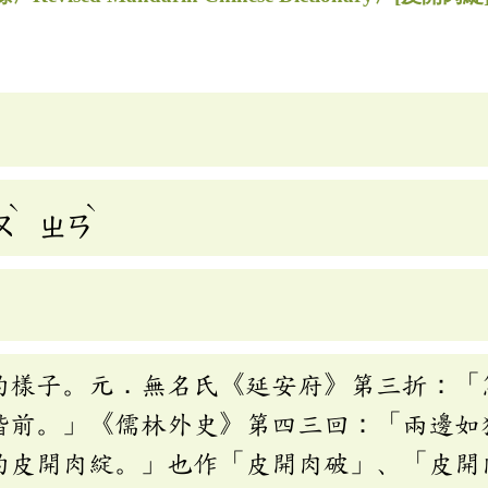
ˋ
ˋ
ㄡ
ㄓㄢ
的樣子。元．無名氏《延安府》第三折：「
階前。」《儒林外史》第四三回：「兩邊如
的皮開肉綻。」也作「皮開肉破」、「皮開