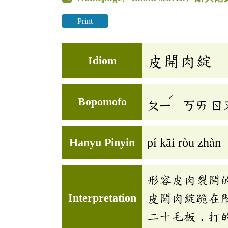
Print
皮開肉綻
Idiom
ˊ
Bopomofo
ㄆㄧ
ㄎㄞ
ㄖ
Hanyu Pinyin
pí kāi ròu zhàn
形容皮肉裂開
Interpretation
皮開肉綻跪在
二十毛板，打