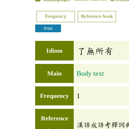
Frequency
Reference book
Print
了無所有
Idiom
Main
Body text
Frequency
1
Reference
漢語成語考釋詞