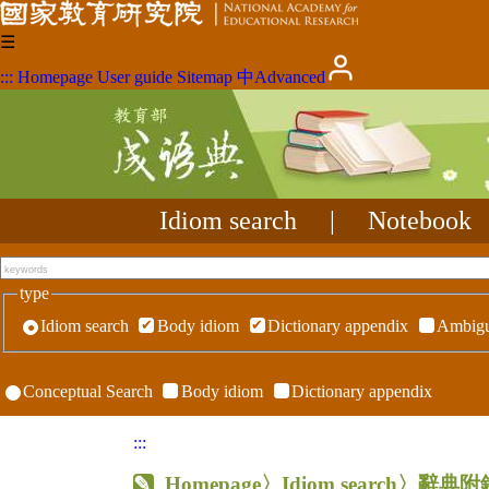
☰
:::
Homepage
User guide
Sitemap
中
Advanced
Idiom search
|
Notebook
type
Idiom search
Body idiom
Dictionary appendix
Ambigu
Conceptual Search
Body idiom
Dictionary appendix
:::
Homepage
〉Idiom search〉