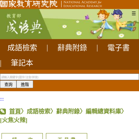
☰
成語檢索
|
辭典附錄
|
電子書
|
筆記本
:::
首頁
〉成語檢索〉辭典附錄〉編輯總資料庫〉
[火焦火辣]