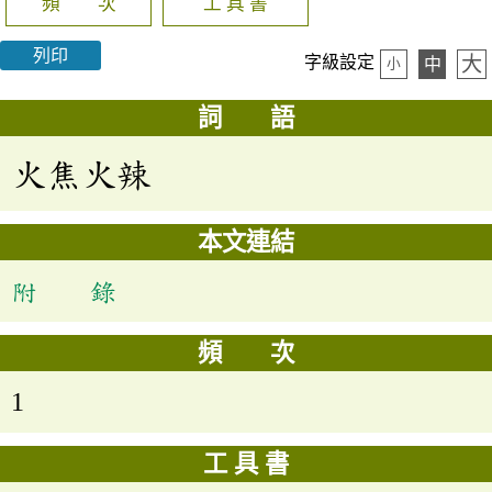
頻 次
工 具 書
列印
大
字級設定
中
小
詞 語
火焦火辣
本文連結
附 錄
頻 次
1
工 具 書