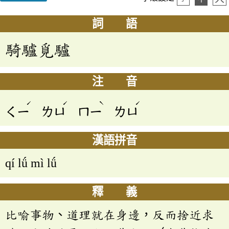
詞 語
騎驢覓驢
注 音
ˊ
ˊ
ˋ
ˊ
ㄑㄧ
ㄌㄩ
ㄇㄧ
ㄌㄩ
漢語拼音
qí lǘ mì lǘ
釋 義
比喻事物、道理就在身邊，反而捨近求