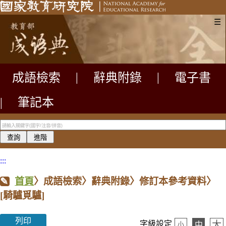
☰
成語檢索
|
辭典附錄
|
電子書
|
筆記本
:::
首頁
〉成語檢索〉辭典附錄〉修訂本參考資料〉
[騎驢覓驢]
列印
大
字級設定
中
小