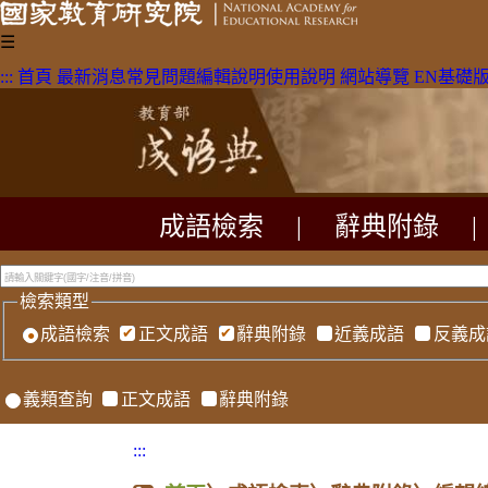
☰
:::
首頁
最新消息
常見問題
編輯說明
使用說明
網站導覽
EN
基礎
成語檢索
|
辭典附錄
|
檢索類型
成語檢索
正文成語
辭典附錄
近義成語
反義成
義類查詢
正文成語
辭典附錄
:::