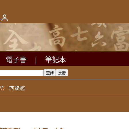
版
電子書
|
筆記本
語
（可複選）