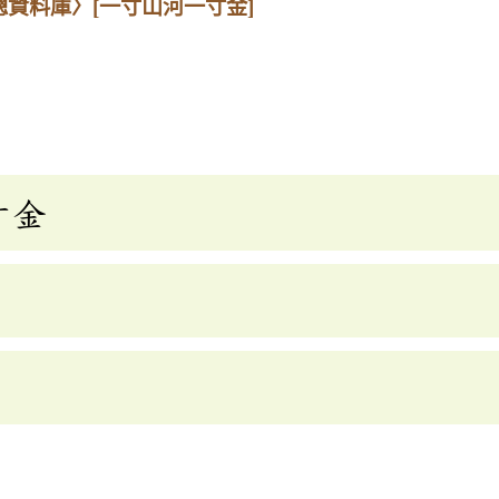
總資料庫〉
[一寸山河一寸金]
寸金