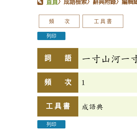
首頁
〉成語檢索〉辭典附錄〉編輯
頻 次
工 具 書
列印
一寸山河一
詞 語
頻 次
1
工 具 書
成語典
列印