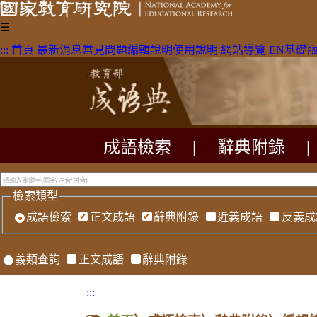
☰
:::
首頁
最新消息
常見問題
編輯說明
使用說明
網站導覽
EN
基礎
成語檢索
|
辭典附錄
|
檢索類型
成語檢索
正文成語
辭典附錄
近義成語
反義成
義類查詢
正文成語
辭典附錄
:::