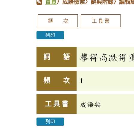
首頁
〉成語檢索〉辭典附錄〉編輯
頻 次
工 具 書
列印
攀得高跌得
詞 語
頻 次
1
工 具 書
成語典
列印