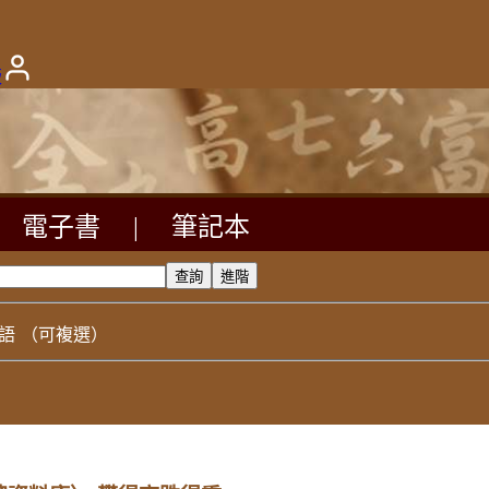
版
電子書
|
筆記本
語
（可複選）