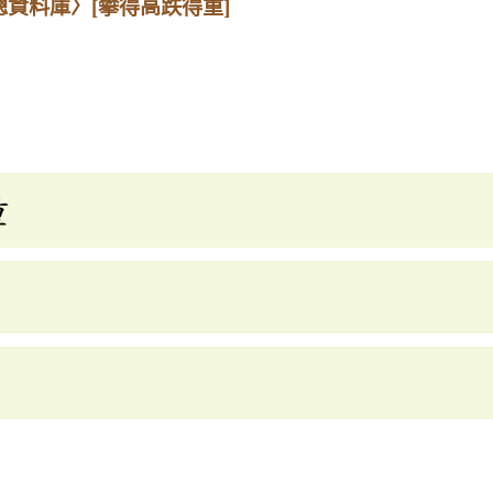
總資料庫〉
[攀得高跌得重]
重