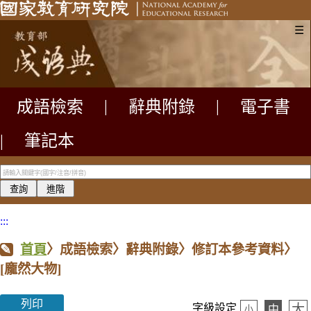
☰
成語檢索
|
辭典附錄
|
電子書
|
筆記本
:::
首頁
〉成語檢索〉辭典附錄〉修訂本參考資料〉
[龐然大物]
列印
大
字級設定
中
小