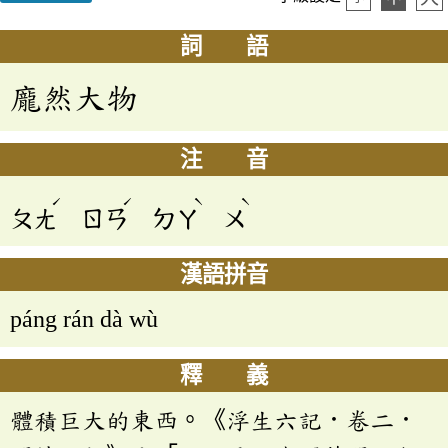
詞 語
龐然大物
注 音
ˊ
ˊ
ˋ
ˋ
ㄆㄤ
ㄖㄢ
ㄉㄚ
ㄨ
漢語拼音
páng rán dà wù
釋 義
體積巨大的東西。《浮生六記．卷二．