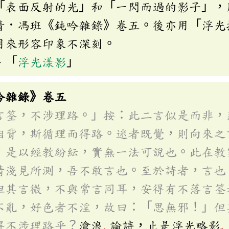
「表面反射的光」和「一閃而過的影子」，
清．馮班《鈍吟雜錄》卷五。後亦用「浮光
用來形容印象不深刻。
、「
浮光漾影
」
吟雜錄》卷五
言筌，不涉理路。」按：此二言似是而非，
相背，斯循理而得路。迷者既覺，則向來之
，是以經教紛紜，實無一法可說也。此在教
情淺見所測，吾不敢言也。至於詩者，言也
但其言微，不與常言同耳，安得有不落言筌
不亂，好色者不淫，故曰：「思無邪！」但
得不涉理路乎？
滄浪
論詩，止是浮光略影