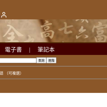
版
電子書
|
筆記本
語
（可複選）