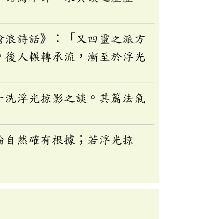
滄浪詩話》：「又四靈之派方
。後人輾轉承流，漸至於浮光
一洗浮光掠影之談。其篇法氣
論自然確有根據；若浮光掠