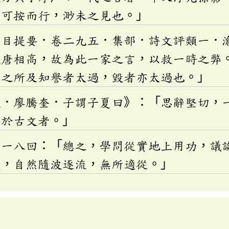
，可按而行，渺未之見也。」
總目提要．卷二九五．集部．詩文評類一．
晚唐相高，故為此一家之言，以救一時之弊
羽之所及知譽者太過，毀者亦太過也。」
文．廖騰奎．子謂子夏曰》：「思辭堅切，
得於古文者。」
第一八回：「總之，學問從實地上用功，議
見，自然隨波逐流，無所適從。」