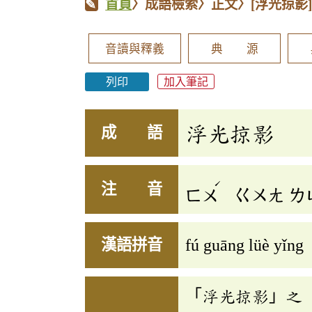
首頁
〉成語檢索〉正文〉
[浮光掠影
音讀與釋義
典 源
列印
加入筆記
浮光掠影
成 語
ˊ
注 音
ㄈㄨ
ㄍㄨㄤ
ㄌ
漢語拼音
fú guāng lüè yǐng
「浮光掠影」之