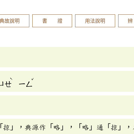
]
典故說明
書 證
用法說明
ˋ
ˇ
ㄩㄝ
ㄧㄥ
「掠」，典源作「略」，「略」通「掠」，