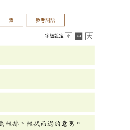
辨 識
參考詞語
大
字級設定
中
小
為輕拂、輕拭而過的意思。