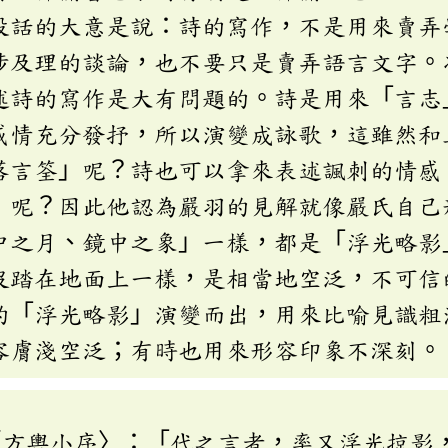
段話的大意是說：詩的寫作，不是用來賣弄
涉及理的談論，也不要只是賣弄語言文字。
述詩的寫作是大有問題的。詩是用來「言志
感情充分發抒，所以演變成詠歌，這雖然和
落言筌」呢？詩也可以拿來表述諷刺的情感
」呢？因此他認為嚴羽的見解就像嚴氏自己
中之月、鏡中之象」一樣，都是「浮光略影
沒踏在地面上一樣，是相當地空泛，不可信
的「浮光略影」演變而出，用來比喻見識粗
容膚淺空泛；有時也用來形容印象不深刻。
〈方輿小序〉：「代之言者，率又浮光掠影