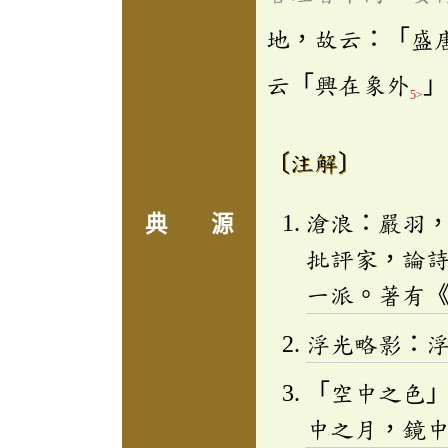
地，故云：「盛
云「興在象外
」
5>
〔注解〕
滄浪：嚴羽
典 源
批評家，論
一派。著有
浮光略影：
「空中之色
中之月，鏡