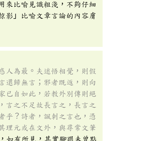
用來比喻見識粗淺，不夠仔細
掠影」比喻文章言論的內容膚
惑人為最。夫迷悟相覺，則假
言還歸無言；邪者既返，則向
家已自如此，若教外別傳則絕
，言之不足故長言之，長言之
者乎？詩者，諷刺之言也，憑
其理元或在文外，與尋常文筆
，如有所見，其實腳跟未曾點