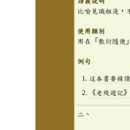
語義說明
比喻見識粗淺，
使用類別
用在「敷衍隨便
例句
這本書要精
《老殘遊記
二、