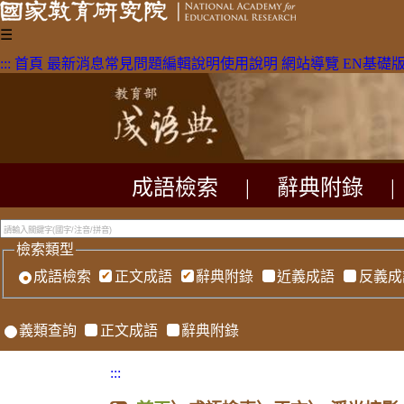
☰
:::
首頁
最新消息
常見問題
編輯說明
使用說明
網站導覽
EN
基礎
成語檢索
|
辭典附錄
|
檢索類型
成語檢索
正文成語
辭典附錄
近義成語
反義成
義類查詢
正文成語
辭典附錄
:::