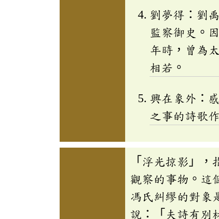
劉夢得：劉
監察御史。
年時，曾為
相若。
興在象外：
之事的詩歌
「浮光掠影」，
觀察的事物。這
馮氏糾繆的對象
說：「夫詩有別