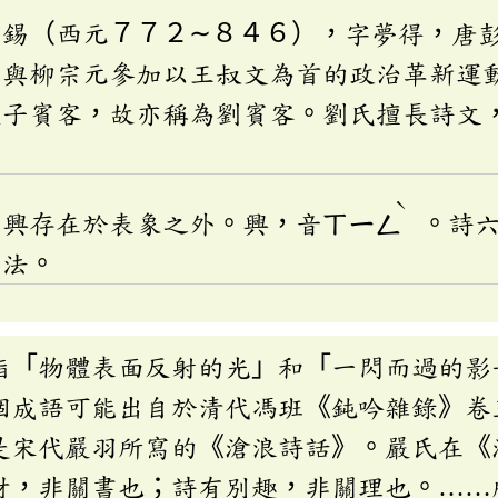
禹錫（西元７７２∼８４６），字夢得，唐
因與柳宗元參加以王叔文為首的政治革新運
太子賓客，故亦稱為劉賓客。劉氏擅長詩文
ˋ
感興存在於表象之外。興，音
ㄒㄧㄥ
。詩
作法。
指「物體表面反射的光」和「一閃而過的影
個成語可能出自於清代馮班《鈍吟雜錄》卷
是宋代嚴羽所寫的《滄浪詩話》。嚴氏在《
材，非關書也；詩有別趣，非關理也。……