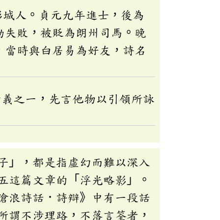
彭城人。貞元九年進士，後為
動失敗，被貶為朗州司馬。晚
，當時與白居易為好友，詩名
六義之一，先言他物以引領所詠
子」，都是指虛幻而難以深入
五這篇文章的「浮光略影」。
滄浪詩話．詩辯》中有一段話
所謂不涉理路，不落言筌者，