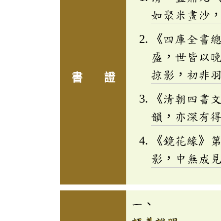
如聚米畫沙
《四庫全書
盛，世皆以
掠影，初非
書 證
《清朝四書
韻，亦深有
《鏡花緣》
影，中無成
一、