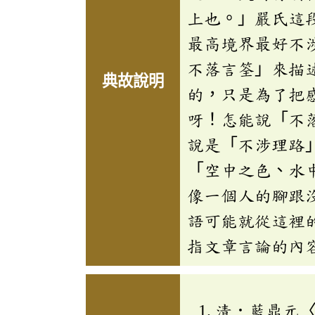
上也。」嚴氏這
最高境界最好不
不落言筌」來描
典故說明
的，只是為了把
呀！怎能說「不
說是「不涉理路
「空中之色、水
像一個人的腳跟
語可能就從這裡
指文章言論的內
清．藍鼎元