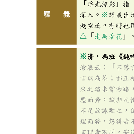
「浮光掠影」指
釋 義
深入。
※
語或出
淺空泛。有時也
△
「
走馬看花
」
※
清．馮班《鈍
滄浪云：「不落
言以為筌；邪正
來之路未嘗涉路
塵而奔，誠非凡
不足故詠歌之，
理而發，怨誹者
言理者不同，安