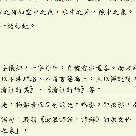
1>
2>
唐之詩如空中之色，水中之月，鏡中之象。
一語妙絕。
，字儀卿，一字丹丘，自號滄浪逋客。南宋
詩以不涉理路、不落言筌為上，且以禪說詩
《滄浪詩集》、《滄浪詩話》等。
浮光，物體表面反射的光。略影，即掠影，
」諸句：嚴羽《滄浪詩話．詩辯》的原文作
中之象」。