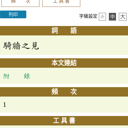
頻 次
工 具 書
列印
大
字級設定
中
小
詞 語
騎牆之見
本文連結
附 錄
頻 次
1
工 具 書