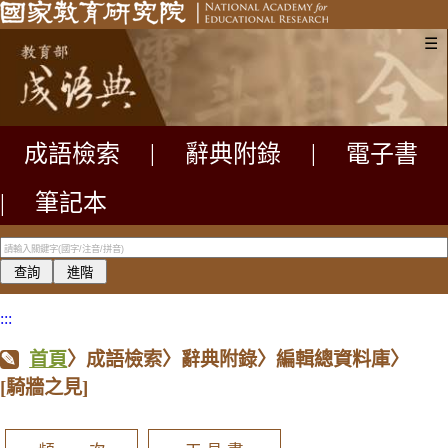
☰
成語檢索
|
辭典附錄
|
電子書
|
筆記本
:::
首頁
〉成語檢索〉辭典附錄〉編輯總資料庫〉
[騎牆之見]