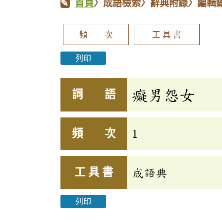
首頁
〉成語檢索〉辭典附錄〉編輯
頻 次
工 具 書
列印
癡男怨女
詞 語
頻 次
1
工 具 書
成語典
列印