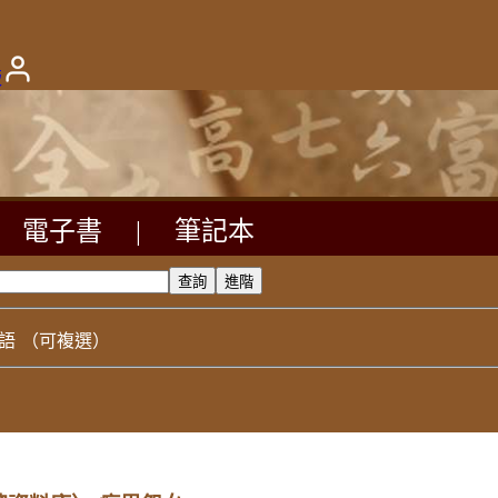
版
電子書
|
筆記本
語
（可複選）