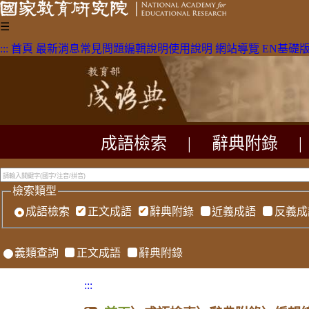
☰
:::
首頁
最新消息
常見問題
編輯說明
使用說明
網站導覽
EN
基礎
成語檢索
|
辭典附錄
|
檢索類型
成語檢索
正文成語
辭典附錄
近義成語
反義成
義類查詢
正文成語
辭典附錄
:::