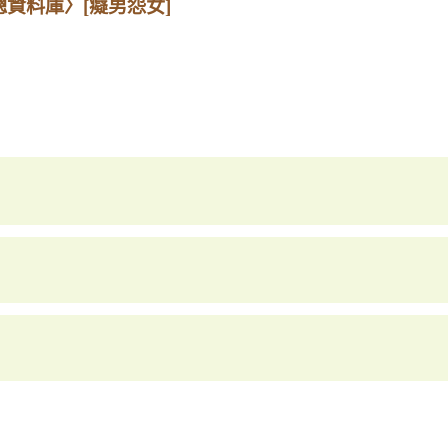
總資料庫〉
[癡男怨女]