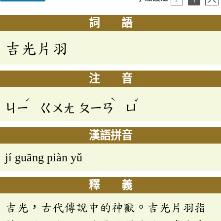
詞 語
吉光片羽
注 音
ˊ
ˋ
ˇ
ㄐㄧ
ㄍㄨㄤ
ㄆㄧㄢ
ㄩ
漢語拼音
jí guāng piàn yǔ
釋 義
吉光，古代傳說中的神獸。吉光片羽指