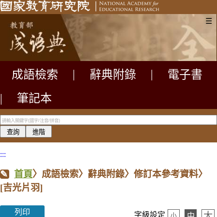
☰
成語檢索
|
辭典附錄
|
電子書
|
筆記本
:::
首頁
〉成語檢索〉辭典附錄〉修訂本參考資料〉
[吉光片羽]
列印
大
字級設定
中
小