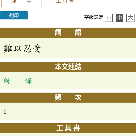
頻 次
工 具 書
列印
大
字級設定
中
小
詞 語
難以忍受
本文連結
附 錄
頻 次
1
工 具 書