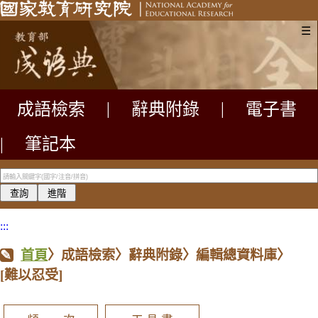
☰
成語檢索
|
辭典附錄
|
電子書
|
筆記本
:::
首頁
〉成語檢索〉辭典附錄〉編輯總資料庫〉
[難以忍受]