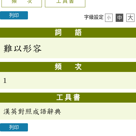
頻 次
工 具 書
列印
大
字級設定
中
小
詞 語
難以形容
頻 次
1
工 具 書
漢英對照成語辭典
列印