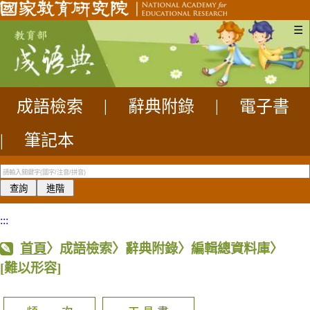
☰
成語檢索
|
辭典附錄
|
電子書
|
筆記本
:::
首頁
〉成語檢索〉辭典附錄〉編輯總資料庫〉
[難以形容]