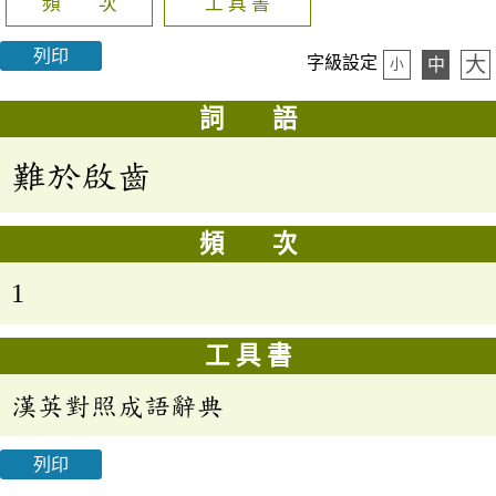
頻 次
工 具 書
列印
大
字級設定
中
小
詞 語
難於啟齒
頻 次
1
工 具 書
漢英對照成語辭典
列印