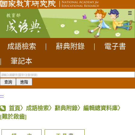
☰
成語檢索
|
辭典附錄
|
電子書
|
筆記本
:::
首頁
〉成語檢索〉辭典附錄〉編輯總資料庫〉
[難於啟齒]