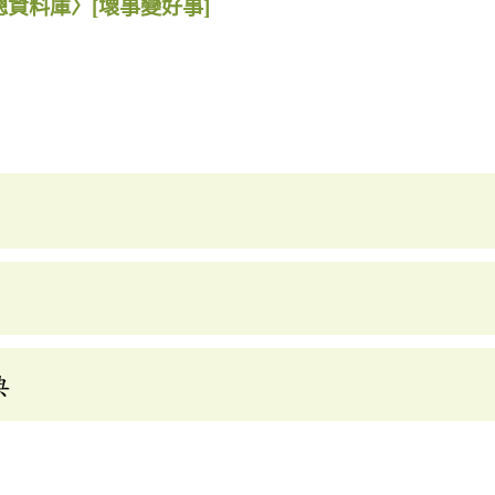
總資料庫〉
[壞事變好事]
典