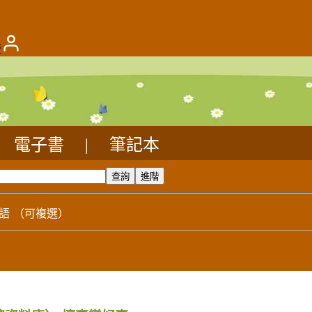
版
電子書
|
筆記本
語
（可複選）