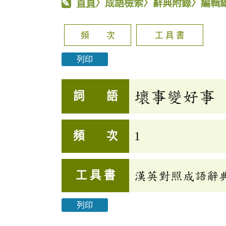
首頁
〉成語檢索〉辭典附錄〉編輯
頻 次
工 具 書
列印
壞事變好事
詞 語
頻 次
1
工 具 書
漢英對照成語辭
列印