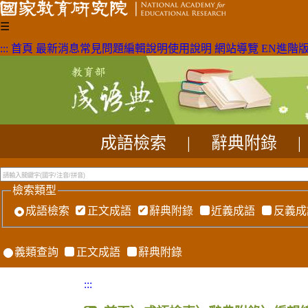
☰
:::
首頁
最新消息
常見問題
編輯說明
使用說明
網站導覽
EN
進階
成語檢索
|
辭典附錄
|
檢索類型
成語檢索
正文成語
辭典附錄
近義成語
反義成
義類查詢
正文成語
辭典附錄
:::