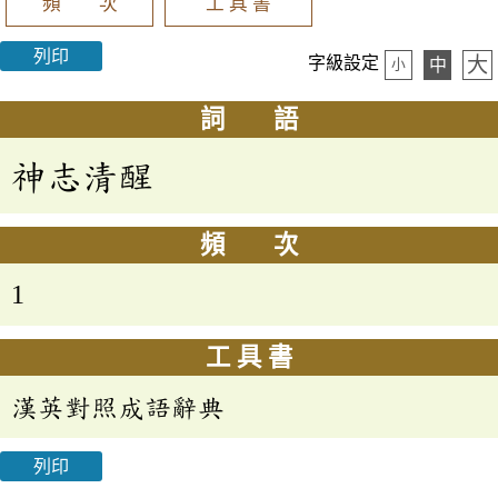
頻 次
工 具 書
列印
大
字級設定
中
小
詞 語
神志清醒
頻 次
1
工 具 書
漢英對照成語辭典
列印