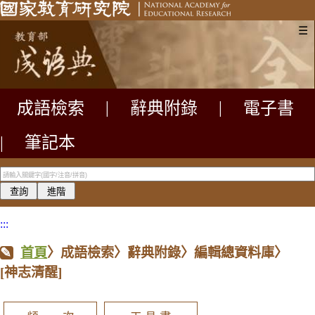
☰
成語檢索
|
辭典附錄
|
電子書
|
筆記本
:::
首頁
〉成語檢索〉辭典附錄〉編輯總資料庫〉
[神志清醒]