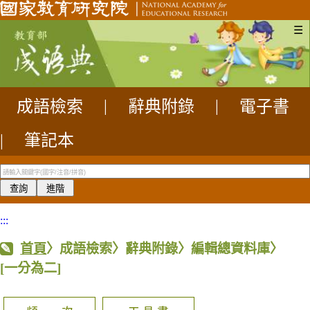
☰
成語檢索
|
辭典附錄
|
電子書
|
筆記本
:::
首頁
〉成語檢索〉辭典附錄〉編輯總資料庫〉
[一分為二]