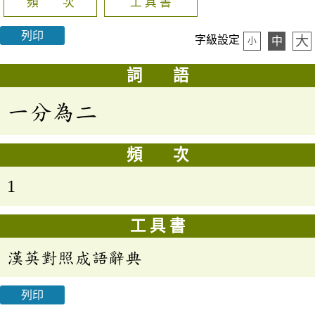
頻 次
工 具 書
列印
大
字級設定
中
小
詞 語
一分為二
頻 次
1
工 具 書
漢英對照成語辭典
列印