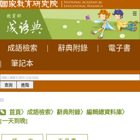
☰
成語檢索
|
辭典附錄
|
電子書
|
筆記本
:::
首頁
〉成語檢索〉辭典附錄〉編輯總資料庫〉
[一天到晚]