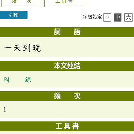
頻 次
工 具 書
列印
大
字級設定
中
小
詞 語
一天到晚
本文連結
附 錄
頻 次
1
工 具 書