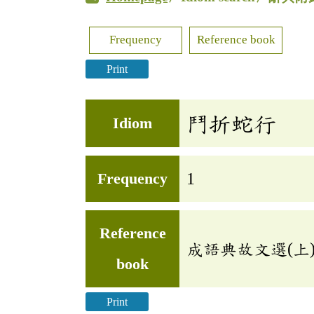
Frequency
Reference book
Print
鬥折蛇行
Idiom
Frequency
1
Reference
成語典故文選(上)
book
Print