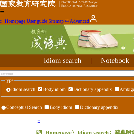
☰
:::
Homepage
User guide
Sitemap
中
Advanced
Idiom search
|
Notebook
type
Idiom search
Body idiom
Dictionary appendix
Ambigu
Conceptual Search
Body idiom
Dictionary appendix
:::
Homepage
〉Idiom search〉