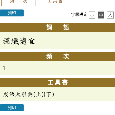
頻 次
工 具 書
列印
大
字級設定
中
小
詞 語
穠纖適宜
頻 次
1
工 具 書
成語大辭典(上)(下)
列印