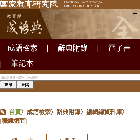
☰
成語檢索
|
辭典附錄
|
電子書
|
筆記本
:::
首頁
〉成語檢索〉辭典附錄〉編輯總資料庫〉
[穠纖適宜]