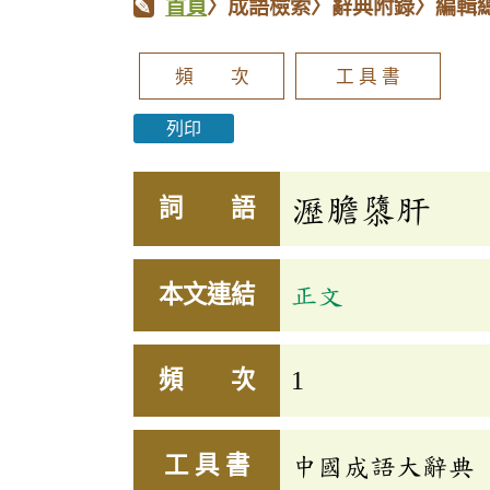
首頁
〉成語檢索〉辭典附錄〉編輯
頻 次
工 具 書
列印
瀝膽隳肝
詞 語
本文連結
正文
頻 次
1
工 具 書
中國成語大辭典