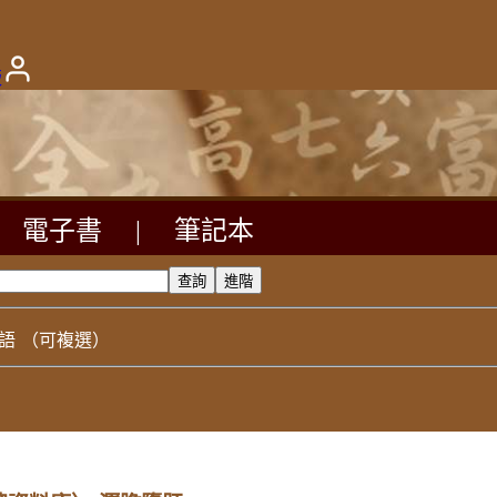
版
電子書
|
筆記本
語
（可複選）