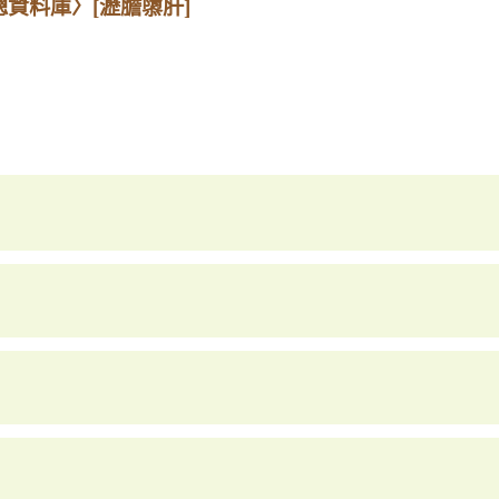
總資料庫〉
[瀝膽隳肝]