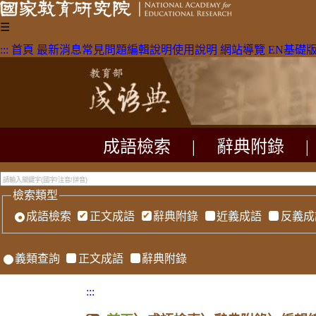
☰
:::
首頁
最新消息
常見問題
編輯說明
使用說明
網站導覽
EN
基礎
成語檢索
|
辭典附錄
|
檢索類型
成語檢索
正文成語
辭典附錄
近義成語
反義成
義類查詢
正文成語
辭典附錄
:::