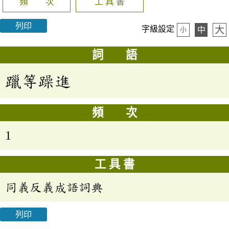
頻 次
工 具 書
列印
大
字級設定
中
小
詞 語
躐等躁進
頻 次
1
工 具 書
同義反義成語詞典
列印