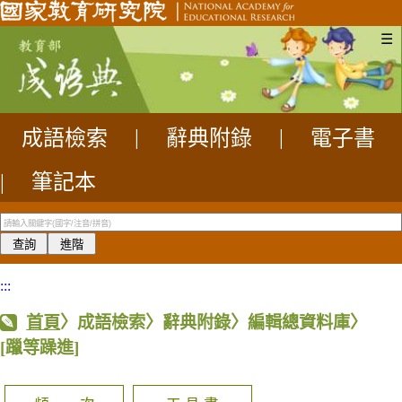
☰
成語檢索
|
辭典附錄
|
電子書
|
筆記本
:::
首頁
〉成語檢索〉辭典附錄〉編輯總資料庫〉
[躐等躁進]