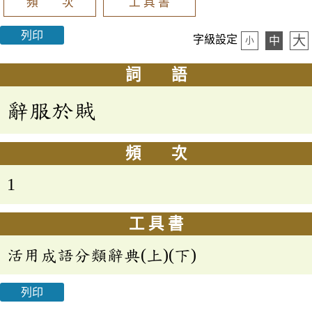
頻 次
工 具 書
列印
大
字級設定
中
小
詞 語
辭服於賊
頻 次
1
工 具 書
活用成語分類辭典(上)(下)
列印