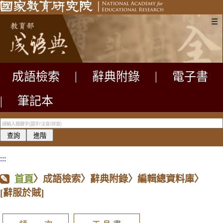
☰
成語檢索
|
辭典附錄
|
電子書
|
筆記本
:::
首頁
〉成語檢索〉辭典附錄〉編輯總資料庫〉
[辭服於賊]