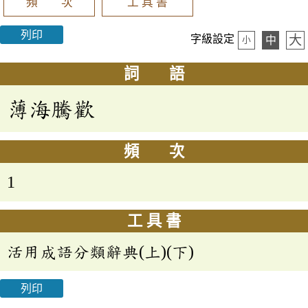
頻 次
工 具 書
列印
大
字級設定
中
小
詞 語
薄海騰歡
頻 次
1
工 具 書
活用成語分類辭典(上)(下)
列印