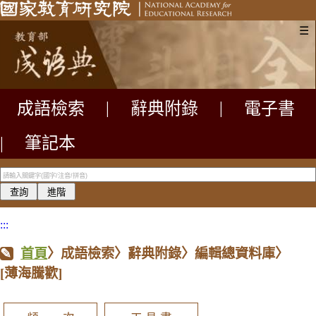
☰
成語檢索
|
辭典附錄
|
電子書
|
筆記本
:::
首頁
〉成語檢索〉辭典附錄〉編輯總資料庫〉
[薄海騰歡]