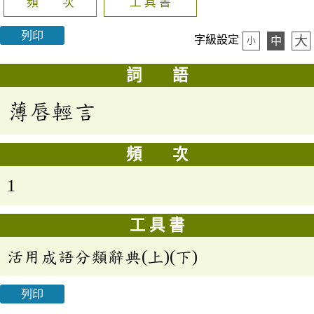
頻 次
工 具 書
列印
大
字級設定
中
小
詞 語
薄唇輕言
頻 次
1
工 具 書
活用成語分類辭典(上)(下)
列印