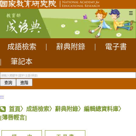
☰
成語檢索
|
辭典附錄
|
電子書
|
筆記本
:::
首頁
〉成語檢索〉辭典附錄〉編輯總資料庫〉
[薄唇輕言]