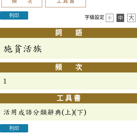
頻 次
工 具 書
列印
大
字級設定
中
小
詞 語
施貧活族
頻 次
1
工 具 書
活用成語分類辭典(上)(下)
列印