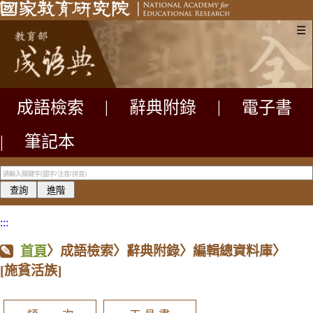
☰
成語檢索
|
辭典附錄
|
電子書
|
筆記本
:::
首頁
〉成語檢索〉辭典附錄〉編輯總資料庫〉
[施貧活族]