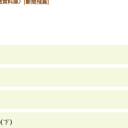
總資料庫〉
[斷簡殘篇]
(下)