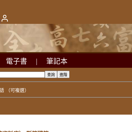
版
電子書
|
筆記本
語
（可複選）