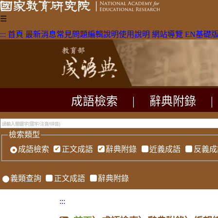
☰
:::
首頁
最新消息
常見問題
編輯說明
使用說明
網站導覽
EN
基礎
成語檢索
|
辭典附錄
|
檢索類型
成語檢索
正文成語
辭典附錄
近義成語
反義成
義類查詢
正文成語
辭典附錄
:::