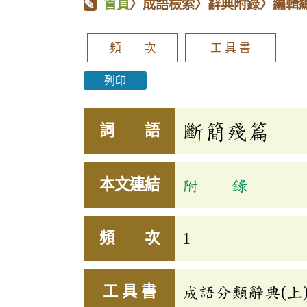
首頁
〉成語檢索〉辭典附錄〉編輯
頻 次
工 具 書
列印
斷簡殘篇
詞 語
本文連結
附 錄
頻 次
1
工 具 書
成語分類辭典(上)