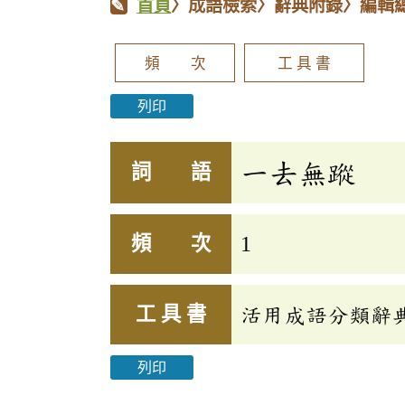
首頁
〉成語檢索〉辭典附錄〉編輯
頻 次
工 具 書
列印
一去無蹤
詞 語
頻 次
1
工 具 書
活用成語分類辭典(
列印