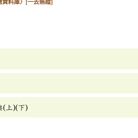
總資料庫〉
[一去無蹤]
上)(下)