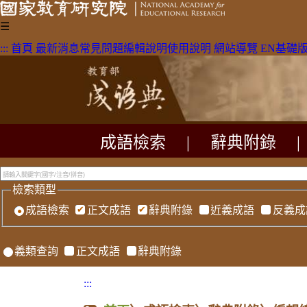
☰
:::
首頁
最新消息
常見問題
編輯說明
使用說明
網站導覽
EN
基礎
成語檢索
|
辭典附錄
|
檢索類型
成語檢索
正文成語
辭典附錄
近義成語
反義成
義類查詢
正文成語
辭典附錄
:::