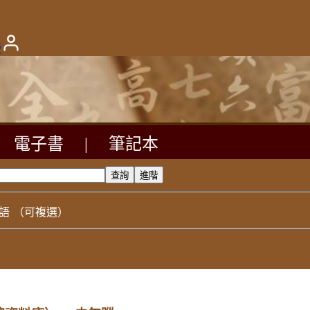
版
電子書
|
筆記本
語
（可複選）