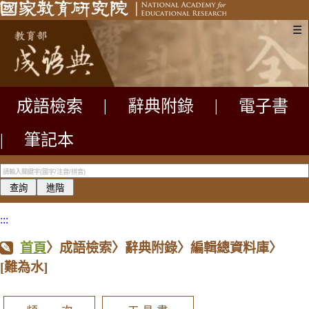
☰
成語檢索
|
辭典附錄
|
電子書
|
筆記本
:::
首頁
〉成語檢索〉辭典附錄〉編輯總資料庫〉
[難為水]