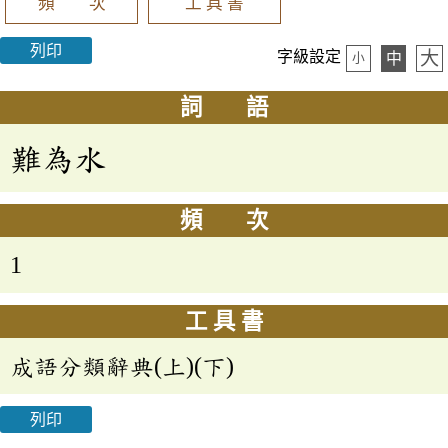
頻 次
工 具 書
列印
大
字級設定
中
小
詞 語
難為水
頻 次
1
工 具 書
成語分類辭典(上)(下)
列印