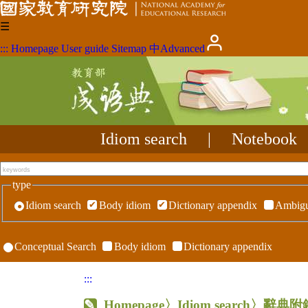
☰
:::
Homepage
User guide
Sitemap
中
Advanced
Idiom search
|
Notebook
type
Idiom search
Body idiom
Dictionary appendix
Ambigu
Conceptual Search
Body idiom
Dictionary appendix
:::
Homepage
〉Idiom search〉