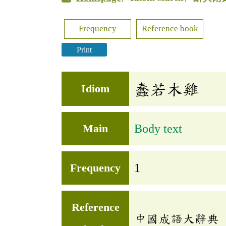
Frequency
Reference book
Print
蠢若木雞
Idiom
Main
Body text
Frequency
1
Reference
中國成語大辭典